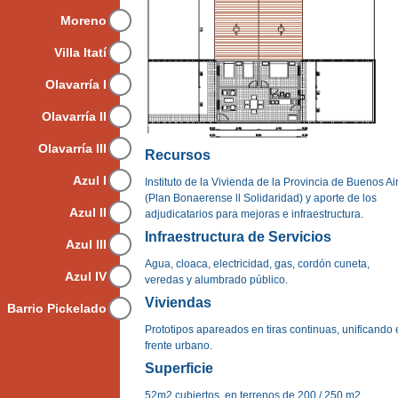
Moreno
Villa Itatí
Olavarría I
Olavarría II
Olavarría III
Recursos
Azul I
Instituto de la Vivienda de la Provincia de Buenos Ai
(Plan Bonaerense ll Solidaridad) y aporte de los
Azul II
adjudicatarios para mejoras e infraestructura.
Infraestructura de Servicios
Azul III
Agua, cloaca, electricidad, gas, cordón cuneta,
Azul IV
veredas y alumbrado público.
Viviendas
Barrio Pickelado
Prototipos apareados en tiras continuas, unificando 
frente urbano.
Superficie
52m2 cubiertos, en terrenos de 200 / 250 m2.