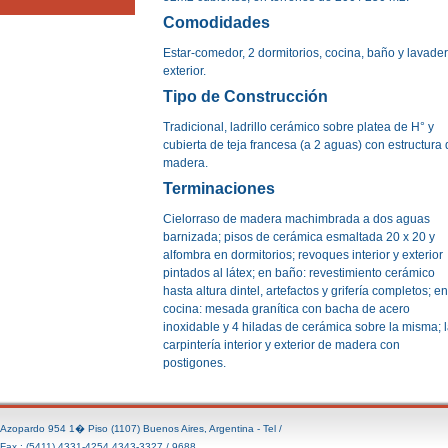
Comodidades
Estar-comedor, 2 dormitorios, cocina, baño y lavade
exterior.
Tipo de Construcción
Tradicional, ladrillo cerámico sobre platea de H° y
cubierta de teja francesa (a 2 aguas) con estructura
madera.
Terminaciones
Cielorraso de madera machimbrada a dos aguas
barnizada; pisos de cerámica esmaltada 20 x 20 y
alfombra en dormitorios; revoques interior y exterior
pintados al látex; en baño: revestimiento cerámico
hasta altura dintel, artefactos y grifería completos; en
cocina: mesada granítica con bacha de acero
inoxidable y 4 hiladas de cerámica sobre la misma; 
carpintería interior y exterior de madera con
postigones.
Azopardo 954 1� Piso (1107) Buenos Aires, Argentina - Tel /
Fax.: (5411) 4331-4254 4343-3327 / 9688