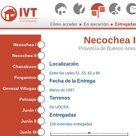
Cómo acceder
En ejecución
Entregada
Buenos A
Necochea I
Chubut
Necochea I
Entre Rí
Provincia de Buenos Aires
Mendoz
Necochea II
Misione
Salta
Localización
Chacabuco
Tucumá
Entre las calles 51, 55, 82 y 86.
Pergamino
Fecha de la Entrega
General Villegas
Marzo de 1997.
Terrenos
Pehuajo
De UOCRA.
Junín I
Entregadas
Junín II
108 viviendas entregadas
Junín III