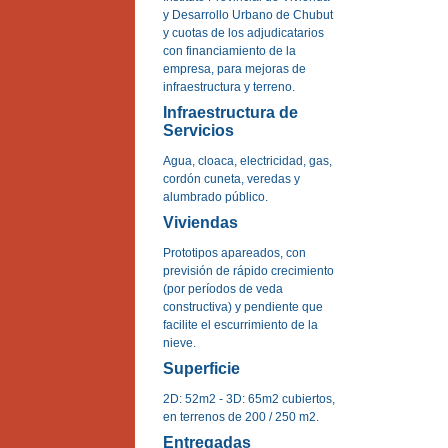
y Desarrollo Urbano de Chubut
y cuotas de los adjudicatarios
con financiamiento de la
empresa, para mejoras de
infraestructura y terreno.
Infraestructura de
Servicios
Agua, cloaca, electricidad, gas,
cordón cuneta, veredas y
alumbrado público.
Viviendas
Prototipos apareados, con
previsión de rápido crecimiento
(por períodos de veda
constructiva) y pendiente que
facilite el escurrimiento de la
nieve.
Superficie
2D: 52m2 - 3D: 65m2 cubiertos,
en terrenos de 200 / 250 m2.
Entregadas