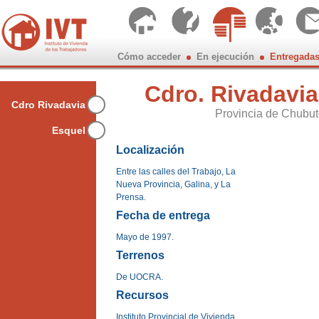
Cómo acceder
En ejecución
Entregada
Buenos A
Cdro. Rivadavia
Chubut
Cdro Rivadavia
Entre Rí
Provincia de Chubut
Mendoz
Esquel
Misione
Salta
Localización
Tucumá
Entre las calles del Trabajo, La
Nueva Provincia, Galina, y La
Prensa.
Fecha de entrega
Mayo de 1997.
Terrenos
De UOCRA.
Recursos
Instituto Provincial de Vivienda