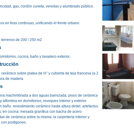
tricidad, gas, cordón cuneta, veredas y alumbrado público.
s en tiras continuas, unificando el frente urbano.
 terrenos de 200 / 250 m2.
s
rmitorios, cocina, baño y lavadero exterior.
trucción
lo cerámico sobre platea de H° y cubierta de teja francesa (a 2
ura de madera.
es
era machimbrada a dos aguas barnizada; pisos de cerámica
 alfombra en dormitorios; revoques interior y exterior
en baño: revestimiento cerámico hasta altura dintel, artefactos
os; en cocina: mesada granítica con bacha de acero
das de cerámica sobre la misma; la carpintería interior y
 con postigones.