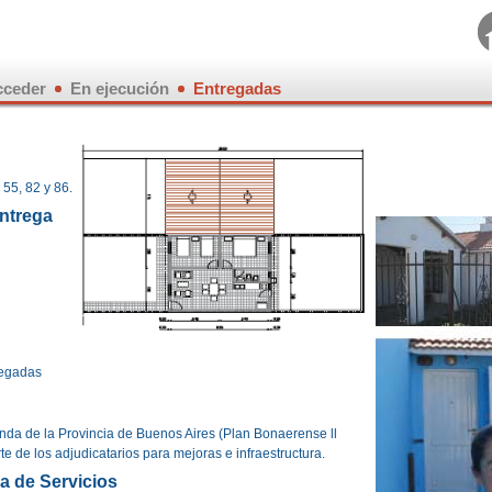
ceder
En ejecución
Entregadas
Buenos Aires
Chubut
Entre Ríos
Mendoza
 55, 82 y 86.
Misiones
Entrega
Salta
Tucumán
regadas
ienda de la Provincia de Buenos Aires (Plan Bonaerense ll
te de los adjudicatarios para mejoras e infraestructura.
ra de Servicios