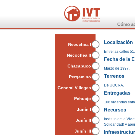
Cómo ac
Localización
Necochea I
Entre las calles 51,
Necochea II
Fecha de la 
Chacabuco
Marzo de 1997.
Terrenos
Pergamino
De UOCRA.
General Villegas
Entregadas
Pehuajo
108 viviendas ent
Junín I
Recursos
Instituto de la Viv
Junín II
Solidaridad) y apor
Junín III
Infraestructu