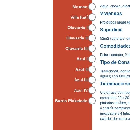
Agua, cloaca, elec
Moreno
Viviendas
Villa Itatí
Prototipos apareado
Olavarría I
Superficie
Olavarría II
52m2 cubiertos, en
Comodidade
Olavarría III
Estar-comedor, 2 do
Azul I
Tipo de Cons
Azul II
Tradicional, ladril
aguas) con estruct
Azul III
Terminacion
Azul IV
Cielorraso de mad
esmaltada 20 x 20 y
Barrio Pickelado
pintados al látex; 
y grifería complet
inoxidable y 4 hila
exterior de madera