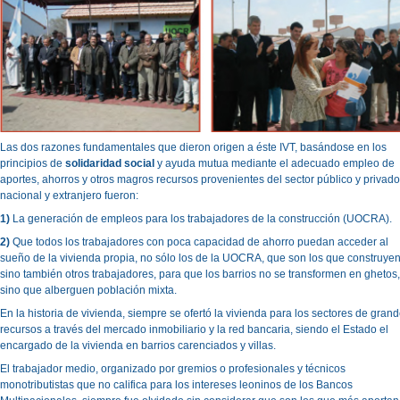
Las dos razones fundamentales que dieron origen a éste IVT, basándose en los
principios de
solidaridad social
y ayuda mutua mediante el adecuado empleo de
aportes, ahorros y otros magros recursos provenientes del sector público y privado
nacional y extranjero fueron:
1)
La generación de empleos para los trabajadores de la construcción (UOCRA).
2)
Que todos los trabajadores con poca capacidad de ahorro puedan acceder al
sueño de la vivienda propia, no sólo los de la UOCRA, que son los que construyen
sino también otros trabajadores, para que los barrios no se transformen en ghetos,
sino que alberguen población mixta.
En la historia de vivienda, siempre se ofertó la vivienda para los sectores de gran
recursos a través del mercado inmobiliario y la red bancaria, siendo el Estado el
encargado de la vivienda en barrios carenciados y villas.
El trabajador medio, organizado por gremios o profesionales y técnicos
monotributistas que no califica para los intereses leoninos de los Bancos