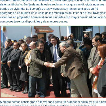
Multinacionales, siempre fue olvidado sin considerar que son los que más aportan
sistema tributario. Son justamente estos sectores a los que van dirigidos nuestros
barrios de vivienda. La tipología de las viviendas son las unifamiliares en PB
apareadas o en dúplex, en el caso de los municipios del interior de las Provincias 
viviendas en propiedad horizontal en las ciudades con mayor densidad poblacion
con pocos terrenos disponibles y de mayores costos.
Siempre hemos considerado a la vivienda como un ordenador social ya que a part