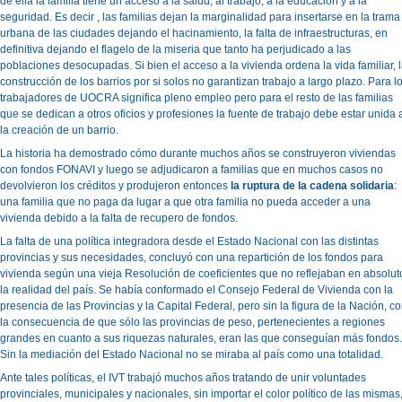
de ella la familia tiene un acceso a la salud, al trabajo, a la educación y a la
seguridad. Es decir , las familias dejan la marginalidad para insertarse en la trama
urbana de las ciudades dejando el hacinamiento, la falta de infraestructuras, en
definitiva dejando el flagelo de la miseria que tanto ha perjudicado a las
poblaciones desocupadas. Si bien el acceso a la vivienda ordena la vida familiar, 
construcción de los barrios por si solos no garantizan trabajo a largo plazo. Para l
trabajadores de UOCRA significa pleno empleo pero para el resto de las familias
que se dedican a otros oficios y profesiones la fuente de trabajo debe estar unida 
la creación de un barrio.
La historia ha demostrado cómo durante muchos años se construyeron viviendas
con fondos FONAVI y luego se adjudicaron a familias que en muchos casos no
devolvieron los créditos y produjeron entonces
la ruptura de la cadena solidaria
:
una familia que no paga da lugar a que otra familia no pueda acceder a una
vivienda debido a la falta de recupero de fondos.
La falta de una política integradora desde el Estado Nacional con las distintas
provincias y sus necesidades, concluyó con una repartición de los fondos para
vivienda según una vieja Resolución de coeficientes que no reflejaban en absolut
la realidad del país. Se había conformado el Consejo Federal de Vivienda con la
presencia de las Provincias y la Capital Federal, pero sin la figura de la Nación, c
la consecuencia de que sólo las provincias de peso, pertenecientes a regiones
grandes en cuanto a sus riquezas naturales, eran las que conseguían más fondos.
Sin la mediación del Estado Nacional no se miraba al país como una totalidad.
Ante tales políticas, el IVT trabajó muchos años tratando de unir voluntades
provinciales, municipales y nacionales, sin importar el color político de las mismas